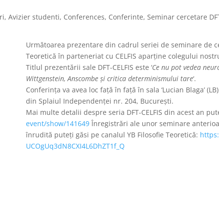
ri
,
Avizier studenti
,
Conferences
,
Conferinte
,
Seminar cercetare DF
Următoarea prezentare din cadrul seriei de seminare de ce
Teoretică în parteneriat cu CELFIS aparține colegului nost
Titlul prezentării sale DFT-CELFIS este ‘
Ce nu pot vedea neuro
Wittgenstein, Anscombe și critica determinismului tare
‘.
Conferinţa va avea loc faţă în faţă în sala ‘Lucian Blaga’ (LB),
din Splaiul Independenței nr. 204, București.
Mai multe detalii despre seria DFT-CELFIS din acest an puteţ
event/show/141649
Înregistrări ale unor seminare anterioa
înrudită puteţi găsi pe canalul YB Filosofie Teoretică:
https
UCOgUq3dN8CXI4L6DhZT1f_Q