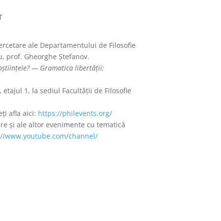
T
rcetare ale Departamentului de Filosofie
ru, prof. Gheorghe Ştefanov.
științele? — Gramatica libertății:
 etajul 1, la sediul Facultății de Filosofie
i afla aici:
https://philevents.org/
re şi ale altor evenimente cu tematică
://www.
youtube.com/channel/