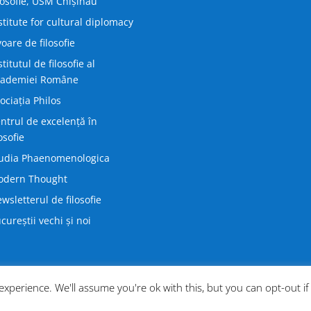
losofie, USM Chișinău
stitute for cultural diplomacy
voare de filosofie
stitutul de filosofie al
cademiei Române
ociația Philos
ntrul de excelență în
losofie
udia Phaenomenologica
odern Thought
wsletterul de filosofie
cureștii vechi și noi
xperience. We'll assume you're ok with this, but you can opt-out i
ress