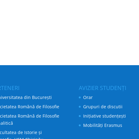
RTENERI
AVIZIER STUDENȚI
iversitatea din București
Orar
cietatea Română de Filosofie
Grupuri de discutii
cietatea Română de Filosofie
Inițiative studențești
alitică
Mobilități Erasmus
cultatea de Istorie și