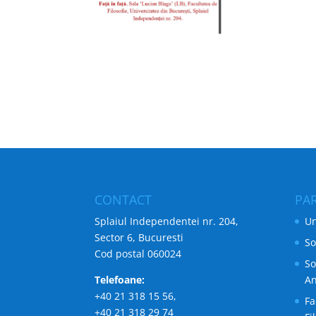
CONTACT
PA
Splaiul Independentei nr. 204,
Un
Sector 6, Bucuresti
So
Cod postal 060024
So
Telefoane:
An
+40 21 318 15 56,
Fa
+40 21 318 29 74