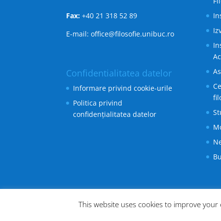
Fi
Fax:
+40 21 318 52 89
In
Iz
E-mail: office@filosofie.unibuc.ro
In
A
As
Confidentialitatea datelor
Ce
Informare privind cookie-urile
fi
Politica privind
St
confidențialitatea datelor
M
Ne
Bu
This website uses cookies to improve your e
Creat de
Elegant Themes
| Cu sprijinul
WordP