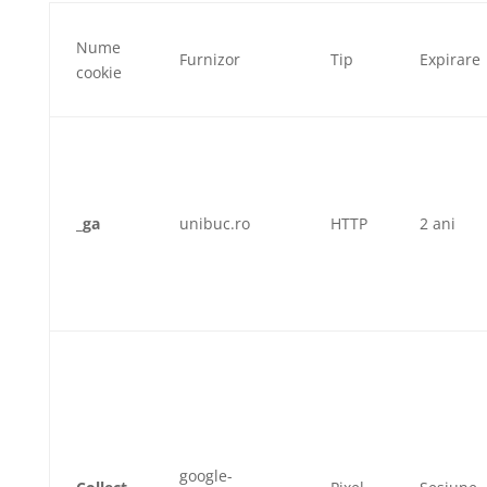
Nume
Furnizor
Tip
Expirare
cookie
_ga
unibuc.ro
HTTP
2 ani
google-