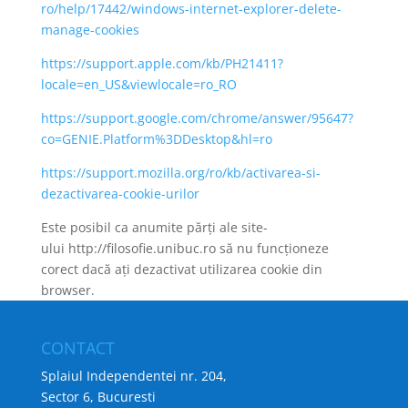
ro/help/17442/windows-internet-explorer-delete-
manage-cookies
https://support.apple.com/kb/PH21411?
locale=en_US&viewlocale=ro_RO
https://support.google.com/chrome/answer/95647?
co=GENIE.Platform%3DDesktop&hl=ro
https://support.mozilla.org/ro/kb/activarea-si-
dezactivarea-cookie-urilor
Este posibil ca anumite părți ale site-
ului http://filosofie.unibuc.ro să nu funcționeze
corect dacă ați dezactivat utilizarea cookie din
browser.
CONTACT
Splaiul Independentei nr. 204,
Sector 6, Bucuresti