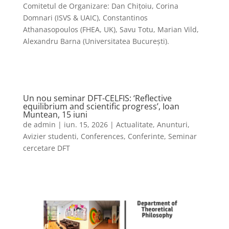
Comitetul de Organizare: Dan Chițoiu, Corina
Domnari (ISVS & UAIC), Constantinos
Athanasopoulos (FHEA, UK), Savu Totu, Marian Vild,
Alexandru Barna (Universitatea București).
Un nou seminar DFT-CELFIS: ‘Reflective
equilibrium and scientific progress’, Ioan
Muntean, 15 iuni
de
admin
|
iun. 15, 2026
|
Actualitate
,
Anunturi
,
Avizier studenti
,
Conferences
,
Conferinte
,
Seminar
cercetare DFT