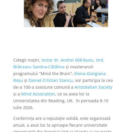
Colegii noştri,
lector dr. Andrei Mărăşoiu
,
drd.
Brânzaru Sandra-Cătălina
şi masteranzii
programului
“Mind the Brain”,
Elena-Giorgiana
Roşu
şi
Daniel-Cristian Stancu
, vor participa la cea
de-a 100-a ssesiune comună a
Aristotelian Society
și a
Mind Association
, ce va avea loc la
Universitatea din Reading, UK, în perioada 8-10
iulie 2026.
Conferinţa are o reputaţie solidă, este organizată
anual, a avut loc la aproape fiecare universitate
importantă din Regatul Unit și Irlanda şi reuneşte