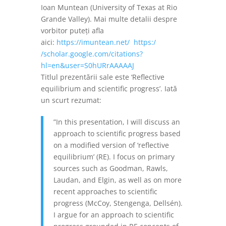
Ioan Muntean (University of Texas at Rio
Grande Valley). Mai multe detalii despre
vorbitor puteți afla
aici:
https://imuntean.net/
https:/
/scholar.google.com/citations?
hl=en&user=S0hURrAAAAAJ
Titlul prezentării sale este ‘Reflective
equilibrium and scientific progress’. Iată
un scurt rezumat:
”In this presentation, I will discuss an
approach to scientific progress based
on a modified version of ‘reflective
equilibrium’ (RE). I focus on primary
sources such as Goodman, Rawls,
Laudan, and Elgin, as well as on more
recent approaches to scientific
progress (McCoy, Stengenga, Dellsén).
I argue for an approach to scientific