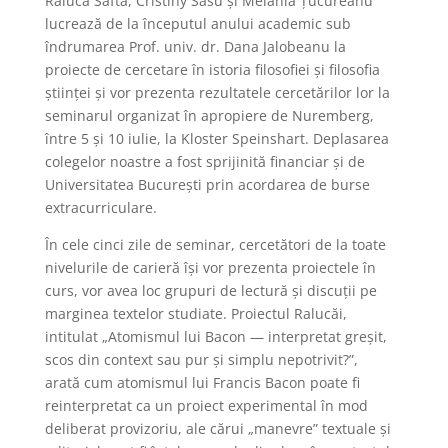
Raluca Safta, Cristiny Sasu și Melania Țucureanu
lucrează de la începutul anului academic sub
îndrumarea Prof. univ. dr. Dana Jalobeanu la
proiecte de cercetare în istoria filosofiei și filosofia
științei și vor prezenta rezultatele cercetărilor lor la
seminarul organizat în apropiere de Nuremberg,
între 5 și 10 iulie, la Kloster Speinshart. Deplasarea
colegelor noastre a fost sprijinită financiar și de
Universitatea București prin acordarea de burse
extracurriculare.
În cele cinci zile de seminar, cercetători de la toate
nivelurile de carieră își vor prezenta proiectele în
curs, vor avea loc grupuri de lectură și discuții pe
marginea textelor studiate. Proiectul Ralucăi,
intitulat „Atomismul lui Bacon — interpretat greșit,
scos din context sau pur și simplu nepotrivit?”,
arată cum atomismul lui Francis Bacon poate fi
reinterpretat ca un proiect experimental în mod
deliberat provizoriu, ale cărui „manevre” textuale și