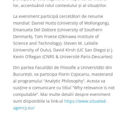
lor, accentuând rolul contextului şi al situaţiilor.
La eveniment participă cercetători de renume
mondial:
Daniel Hutto (University of Wollongong),
Emanuela Del Dottore (University of Southern
Denmark), Tom Froese (Okinawa Institute of
Science and Technology), S​teven M. LaValle
(University of Oulu), David Kirsh (UC San Diego) şi J.
Kevin O’Regan (CNRS & Université Paris-Descartes)
Din partea Facultății de Filosofie a Universității din
București, va participa Florin Cojocariu, masterand
al programului “Analytic Philosophy”. Acesta va
susține o comunicare cu titlul “Why relevance is not
computable”. Mai multe detalii despre eveniment
sunt disponibile la link-ul
https://www.situated-
agency.eu/