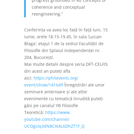
progress grounded in RE concepts of
coherence and conceptual
reengineering.”
Conferinţa va avea loc faţă în faţă luni, 15
iunie, orele 18.15-19.45, în sala ‘Lucian
Blaga’, etajul 1 de la sediul Facultății de
Filosofie din Splaiul Independenței nr.
204, București.
Mai multe detalii despre seria DFT-CELFIS
din acest an puteţi afla
aici:
https://philevents.org/
event/show/141649
Înregistrări ale unor
seminare anterioare şi ale altor
evenimente cu tematică înrudită puteţi
găsi pe canalul YB Filosofie
Teoretică:
https://www.
youtube.com/channel/
UCOgUq3dN8CXI4L6DhZT1f_Q