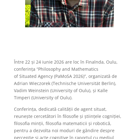
Între 22 şi 24 iunie 2026 are loc în Finalnda, Oulu,
conferinţa
“Philosophy and Mathematics
of Situated Agency (PaMoSA 2026)”, organizată de
Adrian Wieczorek (Technische Universität Berlin),
Vadim Weinstein (University of Oulu), şi Kalle
Timperi (University of Oulu).
Conferinţa, dedicată calităţii de agent situat,
reuneşte cercetători în filosofie şi ştiinţele cogniţiei,
filosofia minţii, filosofia matematicii şi robotică,
pentru a dezvolta noi moduri de gândire despre
percepţie şi acte cognitive în raportul cu mediul