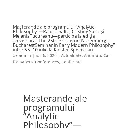
Masterande ale programului “Analytic
Philosophy”—Raluca Safta, Cristiny Sasu și
MelaniaȚucureanu—participă la ediția
aniversară “The 25th Princeton-Nuremberg-
BucharestSeminar in Early Modern Philosophy”
între 5 și 10 iulie la Kloster Speinshart
de
admin
|
iul. 6, 2026
|
Actualitate
,
Anunturi
,
Call
for papers
,
Conferences
,
Conferinte
Masterande ale
programului
“Analytic
Philosophy”—