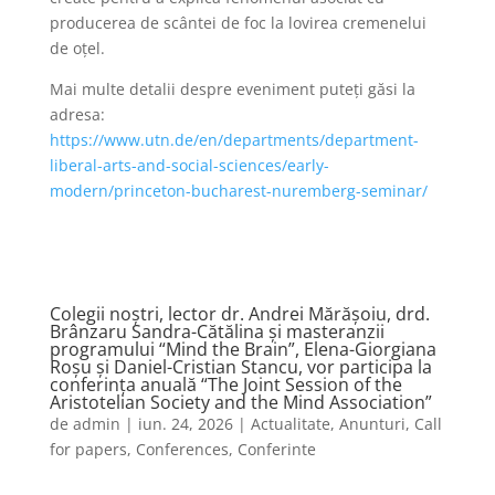
producerea de scântei de foc la lovirea cremenelui
de oțel.
Mai multe detalii despre eveniment puteți găsi la
adresa:
https://www.utn.de/en/departments/department-
liberal-arts-and-social-sciences/early-
modern/princeton-bucharest-nuremberg-seminar/
Colegii noştri, lector dr. Andrei Mărăşoiu, drd.
Brânzaru Sandra-Cătălina şi masteranzii
programului “Mind the Brain”, Elena-Giorgiana
Roşu şi Daniel-Cristian Stancu, vor participa la
conferinţa anuală “The Joint Session of the
Aristotelian Society and the Mind Association”
de
admin
|
iun. 24, 2026
|
Actualitate
,
Anunturi
,
Call
for papers
,
Conferences
,
Conferinte