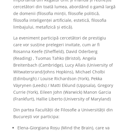
cercetători din toată lumea, abordând o gamă largă
de domenii (filosofia minţii, filosofie politică,
filosofia inteligenţei artificiale, estetică, filosofia
limbajului, metafizică şi etică).
La eveniment participă cercetători de prestigiu
care vor susţine prelegeri invitate, cum ar fi
Rosanna Keefe (Sheffield), David Oderberg
(Reading) , Tuomas Tahko (Bristol), Angela
Breitenbach (Cambridge), Lucy Allais (University of
Witwatersrand/Johns Hopkins), Michael Cholbi
(Edinburgh) / Louise Richardson (York), Pekka
Väyrynen (Leeds) / Matti Eklund (Uppsala), Gregory
Currie (York), Eileen John (Warwick) Manon Garcia
(Frankfurt), Hallie Liberto (University of Maryland)
Din partea Facultății de Filosofie a Universității din
București vor participa:
Elena-Giorgiana Roşu (Mind the Brain), care va