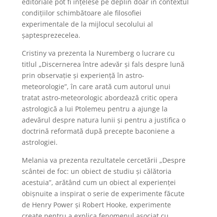
editoriale pot fi înțelese pe deplin doar în contextul
condițiilor schimbătoare ale filosofiei
experimentale de la mijlocul secolului al
șaptesprezecelea.
Cristiny va prezenta la Nuremberg o lucrare cu
titlul „Discernerea între adevăr și fals despre lună
prin observație și experiență în astro-
meteorologie”, în care arată cum autorul unui
tratat astro-meteorologic abordează critic opera
astrologică a lui Ptolemeu pentru a ajunge la
adevărul despre natura lunii și pentru a justifica o
doctrină reformată după precepte baconiene a
astrologiei.
Melania va prezenta rezultatele cercetării „Despre
scântei de foc: un obiect de studiu și călătoria
acestuia”, arătând cum un obiect al experienței
obișnuite a inspirat o serie de experimente făcute
de Henry Power și Robert Hooke, experimente
create pentru a explica fenomenul asociat cu