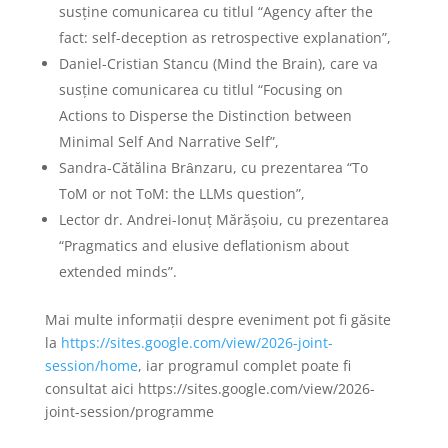
susţine comunicarea cu titlul “Agency after the
fact: self-deception as retrospective explanation”,
Daniel-Cristian Stancu
(Mind the Brain),
care va
susţine comunicarea cu titlul “Focusing on
Actions to Disperse the Distinction between
Minimal Self And Narrative Self”,
Sandra-C
ă
t
ă
lina Brȃnzaru, cu prezentarea “To
ToM or not ToM: the LLMs question”,
Lector dr. Andrei-Ionu
ţ Mărăşoiu, cu prezentarea
“Pragmatics and elusive deflationism about
extended minds”.
Mai multe informaţii despre eveniment pot fi găsite
la
https://sites.google.com/view/2026-joint-
session/home
, iar programul complet poate fi
consultat aici https://sites.google.com/view/2026-
joint-session/programme