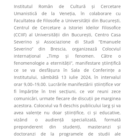
Institutul Român de Cultură şi Cercetare
Umanistică de la Veneţia, în colaborare cu
Facultatea de Filosofie a Universităţii din Bucureşti,
Centrul de Cercetare a Istoriei Ideilor Filosofice
(CCIIF) al Universității din București, Centro Casa
Severino şi Associazione di Studi “Emanuele
Severino” din Brescia, organizează Colocviul
internaţional „Timp şi fenomen. Către o
fenomenologie a eternităţii”, manifestare ştiinţifică
ce se va desfăşura în Sala de Conferinţe a
Institutului, sâmbătă 13 iulie 2024, în intervalul
orar 9,00–19,00. Lucrările manifestării ştiinţifice vor
fi împărţite în trei secţiuni, ce vor reuni zece
comunicări, urmate fiecare de discuţii pe marginea
acestora. Colocviul va fi deschis publicului larg şi va
avea valenţe nu doar ştiinţifice, ci şi educative,
vizând o audienţă specializată, formată
preponderent din studenţi, masteranzi şi
doctoranzi de la programele de studii ale