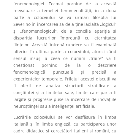
fenomenologiei. Tocmai pornind de la această
reevaluare a temeliei fenomenalităţii, în a doua
parte a colocviului se va urmări filosofia lui
Severino în încercarea sa de a ţine laolaltă „logicul”
şi „fenomenologicul”, de a concilia apariţia şi
dispariţia lucrurilor împreună cu eternitatea
fiinţelor. Această întrepătrundere va fi examinată
ulterior în ultima parte a colocviului, atunci când
sensul însuşi a ceea ce numim „trăire” va fi
chestionat pornind de la o descriere
fenomenologică punctuală şi precisă a
experienţelor temporale. Prilejul acestei discuţii va
fi oferit de analiza structurii stratificate a
conştiinţei şi a limitelor sale, limite care par a fi
lărgite şi progresiv puse la încercare de inovaţiile
neuroştiinţei sau a inteligenţei artificiale.
Lucrările colocviului se vor desfăşura în limba
italiană şi în limba engleză, cu participarea unor
cadre didactice şi cercetători italieni şi români, cu