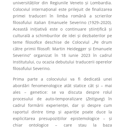
universităţilor din Regiunile Veneto şi Lombardia.
Colocviul internaţional este prilejuit de finalizarea
primei traduceri în limba română a scrierilor
filosofului italian Emanuele Severino (1929–2020).
Această iniţiativă este o continuare ştiinţifică şi
culturală a schimburilor de idei şi dezbaterilor pe
teme filosofice deschise de Colocviul „Pe drum
către primii filosofi: Martin Heidegger şi Emanuele
Severino” organizat în 18 iunie 2023 în cadrul
Institutului, cu ocazia debutului traducerii operelor
filosofului Severino.
Prima parte a colocviului va fi dedicată unei
abordări fenomenologice atât statice cât şi – mai
ales – genetice: se va discuta despre rolul
procesului de auto-temporalizare (
Zeitigung
) în
cadrul formării experienţei, dar şi despre cum
raportul dintre timp şi apariţie poate duce la
explicitarea presupoziţiilor epistemologice – şi
chiar ontologice – care stau la baza