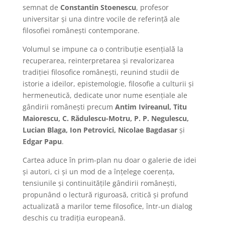
semnat de
Constantin Stoenescu
, profesor
universitar și una dintre vocile de referință ale
filosofiei românești contemporane.
Volumul se impune ca o contribuție esențială la
recuperarea, reinterpretarea și revalorizarea
tradiției filosofice românești, reunind studii de
istorie a ideilor, epistemologie, filosofie a culturii și
hermeneutică, dedicate unor nume esențiale ale
gândirii românești precum
Antim Ivireanul, Titu
Maiorescu, C. Rădulescu-Motru, P. P. Negulescu,
Lucian Blaga, Ion Petrovici, Nicolae Bagdasar
și
Edgar Papu
.
Cartea aduce în prim-plan nu doar o galerie de idei
și autori, ci și un mod de a înțelege coerența,
tensiunile și continuitățile gândirii românești,
propunând o lectură riguroasă, critică și profund
actualizată a marilor teme filosofice, într-un dialog
deschis cu tradiția europeană.