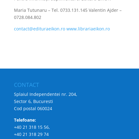
Maria Tutunaru – Tel. 0733.131.145 Valentin Ajder –
0728.084.802
contact@edituraeikon.ro
www.librariaeikon.ro
CONTACT
Splaiul Independentei nr. 204,
Sector 6, Bucuresti
Cod postal 060024
Telefoane:
+40 21 318 15 56,
+40 21 318 29 74