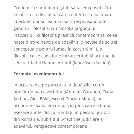
Credem că suntem pregătiți să facem pasul către
însoțirea cu disciplina care conferă cea mai mare
libertate, dar și cea mai mare responsabilitate
gândirii – filosofia. Nu filosofia jargonului
inaccesibil, ci filosofia practică contemporană, ce se
naște dintr-o nevoie de adevăr și o nevoie de soluții
conceptuale pentru lumea în care trăim. E o
filosofie ce se constituie într-o veritabilă acțiune, în
sensul triadei Hannei Arendt (labor/work/action).
Formatul evenimentului
În acest sens, pe parcursul a două zile, cu un
număr de patru vorbitori (Antoine Garapon, Oana
Șerban, Alec Bălășescu și Ciprian Mihali), ne
propunem să facem un pas în plus către o bună
așezare a interdisciplinarității în peisajul juridic
din România, sub titlul „Practicile judiciare și
adevărul. Perspective contemporane”.