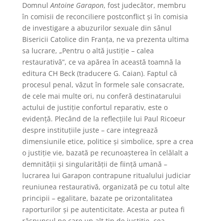
Domnul
Antoine Garapon
, fost judecător, membru
în comisii de reconciliere postconflict și în comisia
de investigare a abuzurilor sexuale din sânul
Bisericii Catolice din Franța, ne va prezenta ultima
sa lucrare, „Pentru o altă justiție – calea
restaurativă”, ce va apărea în această toamnă la
editura CH Beck (traducere G. Caian). Faptul că
procesul penal, văzut în formele sale consacrate,
de cele mai multe ori, nu conferă destinatarului
actului de justiție confortul reparativ, este o
evidență. Plecând de la reflecțiile lui Paul Ricoeur
despre instituțiile juste – care integrează
dimensiunile etice, politice și simbolice, spre a crea
o justiție vie, bazată pe recunoașterea în celălalt a
demnității și singularității de ființă umană –
lucrarea lui Garapon contrapune ritualului judiciar
reuniunea restaurativă, organizată pe cu totul alte
principii – egalitare, bazate pe orizontalitatea
raporturilor și pe autenticitate. Acesta ar putea fi
răspunsul pe care un alt tip de justiție, cea