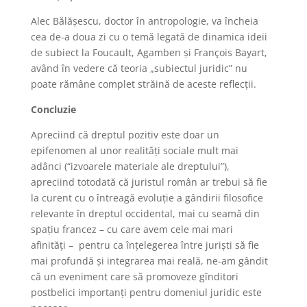
Alec Bălășescu, doctor în antropologie, va încheia
cea de-a doua zi cu o temă legată de dinamica ideii
de subiect la Foucault, Agamben și François Bayart,
având în vedere că teoria „subiectul juridic” nu
poate rămâne complet străină de aceste reflecții.
Concluzie
Apreciind că dreptul pozitiv este doar un
epifenomen al unor realități sociale mult mai
adânci (“izvoarele materiale ale dreptului”),
apreciind totodată că juristul român ar trebui să fie
la curent cu o întreagă evoluție a gândirii filosofice
relevante în dreptul occidental, mai cu seamă din
spațiu francez – cu care avem cele mai mari
afinități – pentru ca înțelegerea între juriști să fie
mai profundă și integrarea mai reală, ne-am gândit
că un eveniment care să promoveze gînditori
postbelici importanți pentru domeniul juridic este