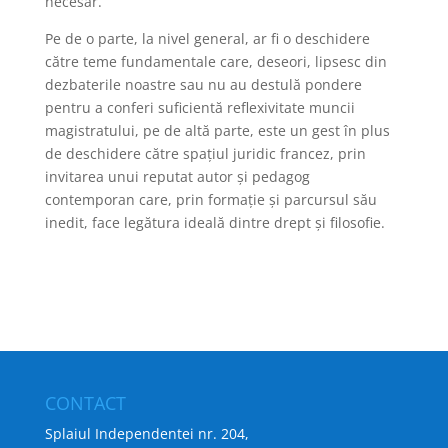
necesar.
Pe de o parte, la nivel general, ar fi o deschidere
către teme fundamentale care, deseori, lipsesc din
dezbaterile noastre sau nu au destulă pondere
pentru a conferi suficientă reflexivitate muncii
magistratului, pe de altă parte, este un gest în plus
de deschidere către spațiul juridic francez, prin
invitarea unui reputat autor și pedagog
contemporan care, prin formație și parcursul său
inedit, face legătura ideală dintre drept și filosofie.
CONTACT
Splaiul Independentei nr. 204,