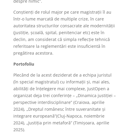
despre nimic”.
Conștienți de rolul major pe care magistrații îl au
într-o lume marcată de multiple crize, în care
autoritatea structurilor consacrate ale modernității
(justiție, școală, spital, penitenciar etc) este în
declin, am considerat că simpla reflecție tehnică
referitoare la reglementări este insuficientă în
pregătirea acestora.
Portofoliu
Plecând de la acest deziderat de a echipa juristul
(în special magistratul) cu informații și, mai ales,
abilități de înțelegere mai complexe, JustOpen a
organizat deja trei conferințe – „Dinamica justiției –
perspective interdisciplinare” (Craiova, aprilie
2024), „Dreptul românesc între suveranitate și
integrare europeană”(Cluj-Napoca, noiembrie
2024), „Justiția prin metaforă” (Timișoara, aprilie
2025).