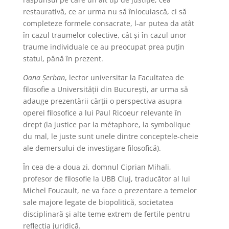
restaurativă, ce ar urma nu să înlocuiască, ci să
completeze formele consacrate, l-ar putea da atât
în cazul traumelor colective, cât și în cazul unor
traume individuale ce au preocupat prea puțin
statul, până în prezent.
Oana Șerban
, lector universitar la Facultatea de
filosofie a Universității din București, ar urma să
adauge prezentării cărții o perspectiva asupra
operei filosofice a lui Paul Ricoeur relevante în
drept (la justice par la métaphore, la symbolique
du mal, le juste sunt unele dintre conceptele-cheie
ale demersului de investigare filosofică).
În cea de-a doua zi, domnul Ciprian Mihali,
profesor de filosofie la UBB Cluj, traducător al lui
Michel Foucault, ne va face o prezentare a temelor
sale majore legate de biopolitică, societatea
disciplinară și alte teme extrem de fertile pentru
reflecția juridică.