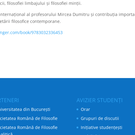
, filosofiei limbajului și filosofiei minții.
internațional al profesorului Mircea Dumitru și contribuția important
etării filosofice contemporane.
pringer.com/book/9783032336453
RTENERI
AVIZIER STUDENȚI
iversitatea din București
Orar
cietatea Română de Filosofie
Grupuri de discutii
cietatea Română de Filosofie
Inițiative studențești
alitică