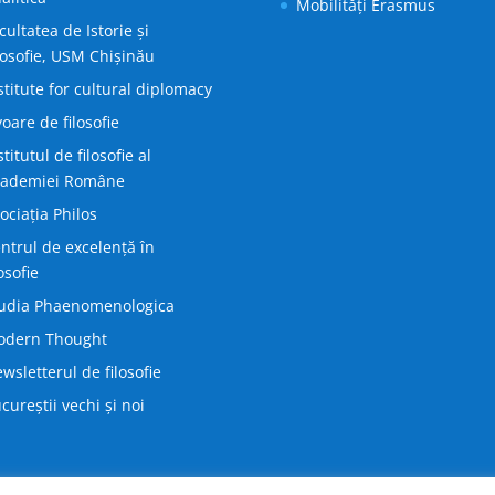
Mobilități Erasmus
cultatea de Istorie și
losofie, USM Chișinău
stitute for cultural diplomacy
voare de filosofie
stitutul de filosofie al
cademiei Române
ociația Philos
ntrul de excelență în
losofie
udia Phaenomenologica
odern Thought
wsletterul de filosofie
cureștii vechi și noi