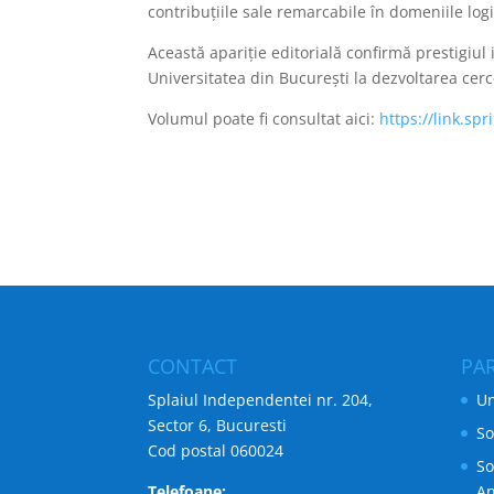
contribuțiile sale remarcabile în domeniile logicii
Această apariție editorială confirmă prestigiul 
Universitatea din București la dezvoltarea cerc
Volumul poate fi consultat aici:
https://link.s
CONTACT
PA
Splaiul Independentei nr. 204,
Un
Sector 6, Bucuresti
So
Cod postal 060024
So
Telefoane:
An