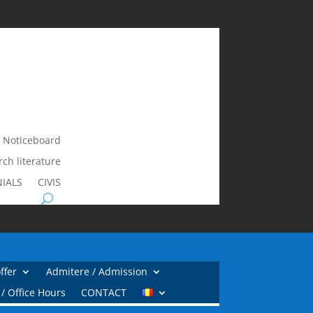
ORAR /
TIMETABLE
t Noticeboard
rch literature
NIALS
CIVIS
ffer
Admitere / Admission
/ Office Hours
CONTACT