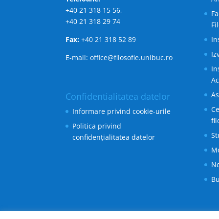
+40 21 318 15 56,
Fa
+40 21 318 29 74
Fi
Fax:
+40 21 318 52 89
In
Iz
E-mail: office@filosofie.unibuc.ro
In
A
As
Confidentialitatea datelor
Ce
Informare privind cookie-urile
fi
Politica privind
St
confidențialitatea datelor
M
Ne
Bu