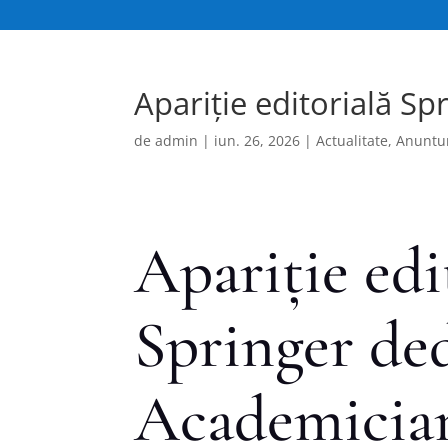
Apariție editorială S
de
admin
|
iun. 26, 2026
|
Actualitate
,
Anuntu
Apariție edi
Springer de
Academician