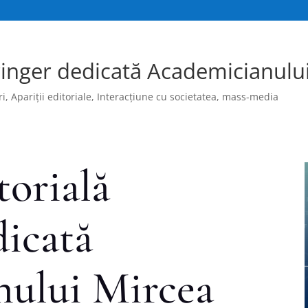
pringer dedicată Academicianul
ri
,
Apariții editoriale
,
Interacțiune cu societatea
,
mass-media
torială
dicată
ului Mircea