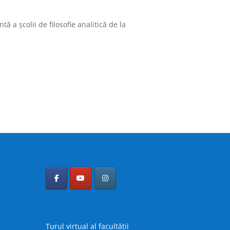
ă a școlii de filosofie analitică de la
Turul virtual al facultății