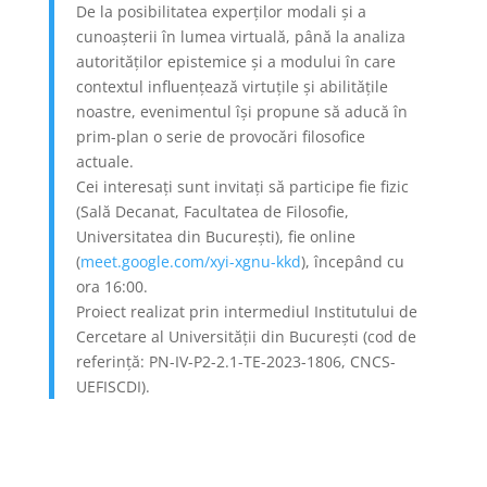
De la posibilitatea experților modali și a
cunoașterii în lumea virtuală, până la analiza
autorităților epistemice și a modului în care
contextul influențează virtuțile și abilitățile
noastre, evenimentul își propune să aducă în
prim-plan o serie de provocări filosofice
actuale.
Cei interesați sunt invitați să participe fie fizic
(Sală Decanat, Facultatea de Filosofie,
Universitatea din București), fie online
(
meet.google.com/xyi-xgnu-kkd
)
, începând cu
ora 16:00.
Proiect realizat prin intermediul Institutului de
Cercetare al Universității din București (cod de
referință: PN-IV-P2-2.1-TE-2023-1806, CNCS-
UEFISCDI).