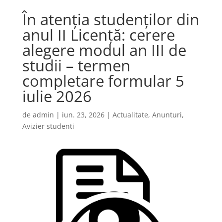
În atenția studenților din
anul II Licență: cerere
alegere modul an III de
studii – termen
completare formular 5
iulie 2026
de
admin
|
iun. 23, 2026
|
Actualitate
,
Anunturi
,
Avizier studenti