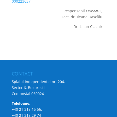
000223637
Responsabil
ERASMUS
,
Lect. dr. Ileana Dascălu
Dr. Lilian Ciachir
CONTACT
Splaiul Independentei nr. 204,
Sector 6, Bucuresti
Cod postal 060024
Telefoane:
+40 21 318 15 56,
+40 21 318 29 74