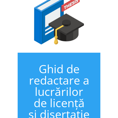
Ghid de
redactare a
lucrărilor
de licență
și disertație