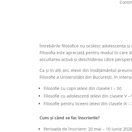
Contin
Întrebările filosofice nu ocolesc adolescența și
Filosofia este apreciată pentru modul în care dez
ascultarea activă și deschiderea către perspect
Ca și în alți ani, elevii din învățământul preun
Filosofie a Universității din București, în inte
Filosofie cu copii (elevi din clasele I – IV)
Filosofie cu adolescenți (elevi din clasele V – V
Filosofie pentru liceeni (elevi din clasele IX – 
Cum și când se fac înscrierile?
Perioada de înscriere: 20 mai – 10 iunie 202