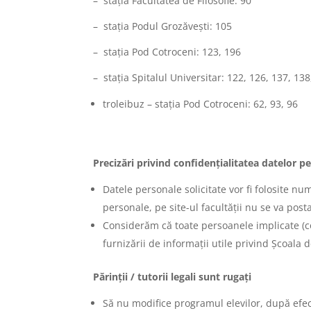
– staţia Facultatea de Filosofie: 90
– staţia Podul Grozăvești: 105
– staţia Pod Cotroceni: 123, 196
– staţia Spitalul Universitar: 122, 126, 137, 138
troleibuz – staţia Pod Cotroceni: 62, 93, 96
Precizări privind confidențialitatea datelor p
Datele personale solicitate vor fi folosite nu
personale, pe site-ul facultății nu se va post
Considerăm că toate persoanele implicate (copi
furnizării de informații utile privind Școala d
Părinții / tutorii legali sunt rugați
Să nu modifice programul elevilor, după efectu