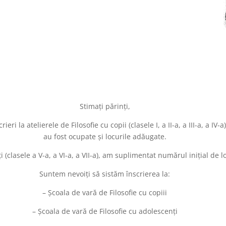
Stimați părinți,
eri la atelierele de Filosofie cu copii (clasele I, a II-a, a III-a, a I
au fost ocupate și locurile adăugate.
 (clasele a V-a, a VI-a, a VII-a), am suplimentat numărul inițial de lo
Suntem nevoiți să sistăm înscrierea la:
– Școala de vară de Filosofie cu copiii
– Școala de vară de Filosofie cu adolescenți