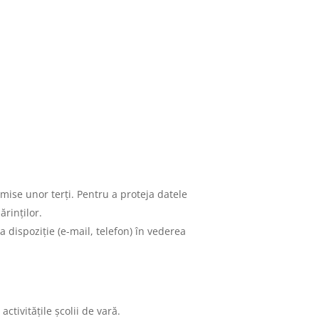
nsmise unor terți. Pentru a proteja datele
ărinților.
a dispoziție (e-mail, telefon) în vederea
ctivitățile școlii de vară.