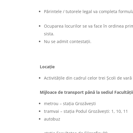
Părintele / tutorele legal va completa
formula
Ocuparea locurilor se va face în ordinea prim
sista.
Nu se admit contestații.
Locație
Activităţile din cadrul celor trei Şcoli de vară
Mijloace de transport până la sediul Facultății
metrou – staţia Grozăveşti
tramvai – staţia Podul Grozăveşti: 1, 10, 11
autobuz