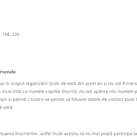
, 168, 226
ersonale
mai în scopul organizării Școlii de vară din acest an și nu vor fi tra
a nicio listă cu numele copiilor înscriși; nu vor apărea nici numele p
i și părinți / tutori) ne permit să folosim datele de contact puse l
e vară.
area înscrierilor, astfel încât aceștia să nu mai poată participa la a