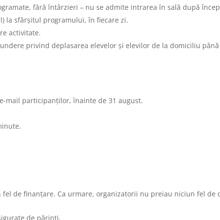
rogramate, fără întârzieri – nu se admite intrarea în sală după începe
) la sfârșitul programului, în fiecare zi.
e activitate.
undere privind deplasarea elevelor și elevilor de la domiciliu până l
n e-mail participanților, înainte de 31 august.
minute.
fel de finanțare. Ca urmare, organizatorii nu preiau niciun fel de c
sigurate de părinți.