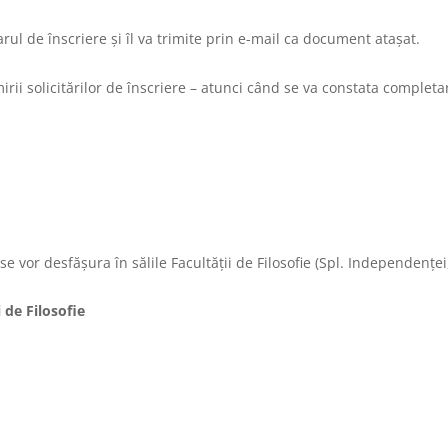
rul de înscriere
și îl va trimite prin e-mail ca document atașat.
irii solicitărilor de înscriere – atunci când se va constata complet
 se vor desfăşura în sălile Facultății de Filosofie (Spl. Independenţei
 de Filosofie