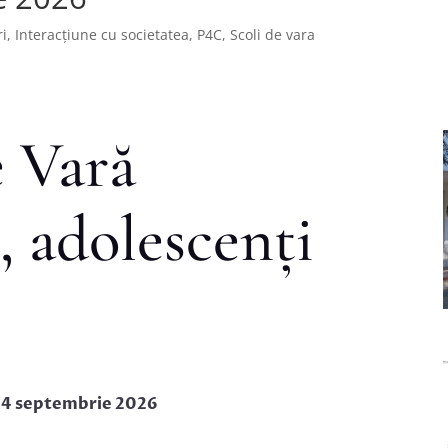
i
,
Interacțiune cu societatea
,
P4C
,
Scoli de vara
e Vară
, adolescenți
– 4 septembrie 2026