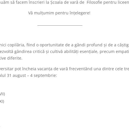
uăm să facem înscrieri la Școala de vară de Filosofie pentru liceen
Vă mulțumim pentru înțelegere!
__________________________
 nici copilăria, fiind o oportunitate de a gândi profund și de a câști
voltă gândirea critică și cultivă abilități esențiale, precum empatia,
ive diferite.
iversitar pot încheia vacanța de vară frecventând una dintre cele tre
rvalul 31 august – 4 septembrie:
II)
XI)
6