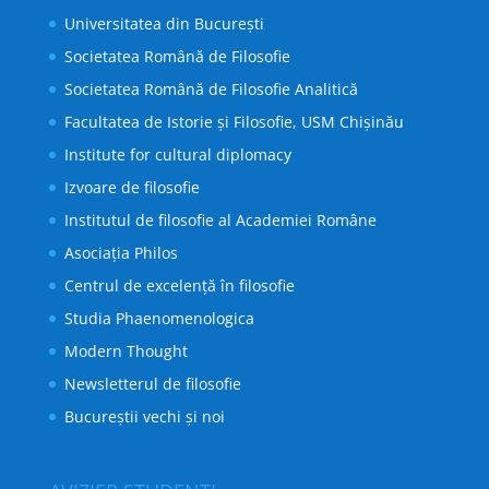
aceste elemente care au determinat în mod destinal
Universitatea din București
figura omului în dialogul său cu Dumnezeu au
Societatea Română de Filosofie
suportat, sub influența secularizării, multiple
Societatea Română de Filosofie Analitică
resemnificări prin care icoana a dobândit noi valori în
arta liturgică.
Facultatea de Istorie și Filosofie, USM Chișinău
Institute for cultural diplomacy
Izvoare de filosofie
Institutul de filosofie al Academiei Române
Asociația Philos
Centrul de excelență în filosofie
Studia Phaenomenologica
Modern Thought
Newsletterul de filosofie
Bucureștii vechi și noi