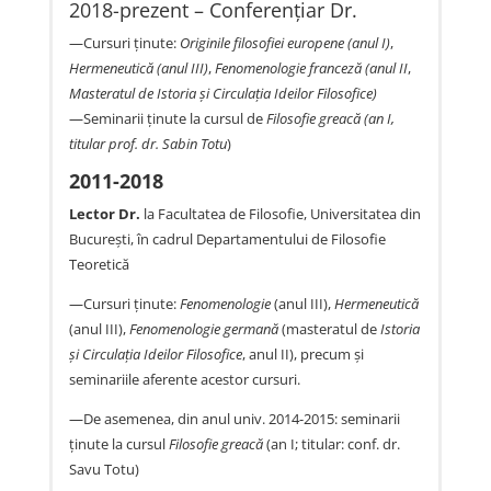
2018-prezent – Conferențiar Dr.
—Cursuri ținute:
Originile filosofiei europene (anul I)
,
Hermeneutică (anul III)
,
Fenomenologie franceză (anul II
,
Masteratul de Istoria și Circulația Ideilor Filosofice)
—Seminarii ținute la cursul de
Filosofie greacă (an I,
titular prof. dr.
Sabin Totu
)
2011-2018
Lector Dr.
la Facultatea de Filosofie, Universitatea din
Bucureşti, în cadrul Departamentului de Filosofie
Teoretică
—Cursuri ţinute:
Fenomenologie
(anul III),
Hermeneutică
(anul III),
Fenomenologie germană
(masteratul de
Istoria
şi Circulaţia Ideilor Filosofice
, anul II), precum şi
seminariile aferente acestor cursuri.
—De asemenea, din anul univ. 2014-2015: seminarii
ţinute la cursul
Filosofie greacă
(an I; titular: conf. dr.
Savu Totu)