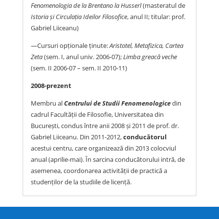
Fenomenologia de la Brentano la Husserl
(masteratul de
Istoria şi Circulaţia Ideilor
Filosofice
, anul II; titular: prof.
Gabriel Liiceanu)
—Cursuri opţionale ţinute:
Aristotel, Metafizica, Cartea
Zeta
(sem. I, anul univ. 2006-07);
Limba greacă veche
(sem. II 2006-07 – sem. II 2010-11)
2008-prezent
Membru al
Centrului de Studii Fenomenologice
din
cadrul Facultăţii de Filosofie, Universitatea din
Bucureşti, condus între anii 2008 şi 2011 de prof. dr.
Gabriel Liiceanu. Din 2011-2012,
conducătorul
acestui centru, care organizează din 2013 colocviul
anual (aprilie-mai). În sarcina conducătorului intră, de
asemenea, coordonarea activităţii de practică a
studenţilor de la studiile de licenţă.
CĂRŢI
Bogdan Mincă,
Poiesis. Zu M. Heideggers