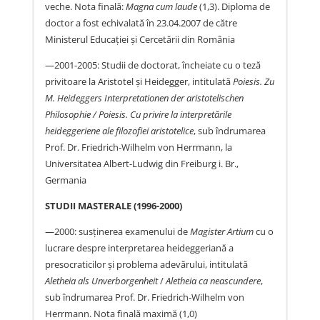
veche. Nota finală:
Magna cum laude
(1,3). Diploma de
doctor a fost echivalată în 23.04.2007 de către
Ministerul Educaţiei şi Cercetării din România
—2001-2005: Studii de doctorat, încheiate cu o teză
privitoare la Aristotel şi Heidegger, intitulată
Poiesis. Zu
M. Heideggers Interpretationen der aristotelischen
Philosophie / Poiesis. Cu privire la interpretările
heideggeriene ale filozofiei aristotelice
, sub îndrumarea
Prof. Dr. Friedrich-Wilhelm von Herrmann, la
Universitatea Albert-Ludwig din Freiburg i. Br.,
Germania
STUDII MASTERALE (1996-2000)
—2000: susţinerea examenului de
Magister Artium
cu o
lucrare despre interpretarea heideggeriană a
presocraticilor şi problema adevărului, intitulată
Aletheia als Unverborgenheit
/
Aletheia ca neascundere
,
sub îndrumarea Prof. Dr. Friedrich-Wilhelm von
Herrmann. Nota finală maximă (1,0)