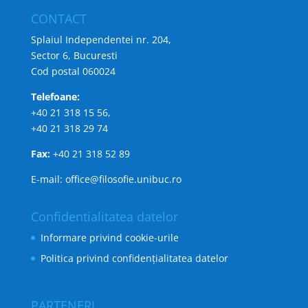
Interpretationen der aristotelischen Philosophie
,
CONTACT
Königshausen & Neumann, Würzburg, 2006 (editură
Splaiul Independentei nr. 204,
cu prestigiu internaţional)
Sector 6, Bucuresti
Bogdan Mincă,
Scufundătorii din Delos. Heidegger şi
Cod postal 060024
primii filozofi
, Humanitas, Bucureşti, 2010 (editură
Telefoane:
recunoscută CNCSIS, categoria A)
+40 21 318 15 56,
+40 21 318 29 74
ARTICOLE
Fax:
+40 21 318 52 89
„Heidegger şi problema interpretării în
Sein und Zeit
“,
în:
Krisis – Revistă de filozofie
, no. 4, an II, dec. 1996
E-mail: office@filosofie.unibuc.ro
„Das Modell der Herstellung. Über den Bezug
techne–eidos–logos
in M. Heideggers Interpretationen
Confidentialitatea datelor
zu Aristoteles“, în:
Studia Phaenomenologica
, Nos. 1-2,
Informare privind cookie-urile
2004 (revistă indexată ISI)
Politica privind confidențialitatea datelor
„Todtnauberg-ul lui Heidegger“, articol însoţit de
traducerea scrierii “Schöpferische Landschaft” a lui M.
Heidegger, în:
Idei în dialog
, Noiembrie 2004
PARTENERI