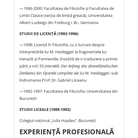
—1996-2000: Facultatea de Filozofie şi Facultatea de
Limbi Clasice (secţia de limbă greacă), Universitatea
Albert-Ludwigs din Freiburg i. Br., Germania
STUDII DE LICENŢĂ (1992-1996)
—1998: Licenţă în Filozofie, cu o lucrare despre
interpretările lui M. Heidegger la fragmentele lui
Heraclit şi Parmenide, însoţită de o traducere a primei
părţi a vol. 55 (
Heraklit. Der Anfang des abendländischen
Denkens
) din
Operele complete
ale lui M. Heidegger, sub
îndrumarea Prof. Dr. Gabriel Liiceanu
—1992-1997: Facultatea de Filozofie, Universitatea din
Bucureşti
STUDII LICEALE (1988-1992)
Colegiul naţional „Iulia Haşdeu”, Bucureşti
EXPERIENŢĂ PROFESIONALĂ