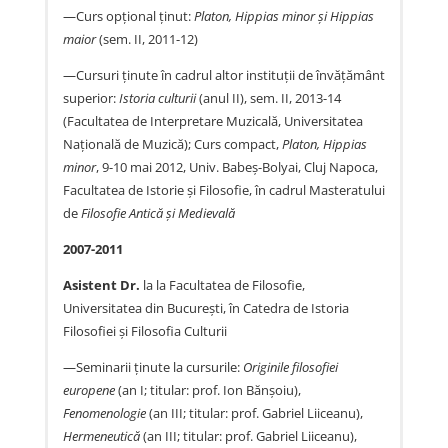
—Curs opţional ţinut:
Platon, Hippias minor şi Hippias
maior
(sem. II, 2011-12)
—Cursuri ţinute în cadrul altor instituţii de învăţământ
superior:
Istoria culturii
(anul II), sem. II, 2013-14
(Facultatea de Interpretare Muzicală, Universitatea
Naţională de Muzică); Curs compact,
Platon, Hippias
minor
, 9-10 mai 2012, Univ. Babeş-Bolyai, Cluj Napoca,
Facultatea de Istorie şi Filosofie, în cadrul Masteratului
de
Filosofie Antică şi Medievală
2007-2011
Asistent Dr.
la la Facultatea de Filosofie,
Universitatea din Bucureşti, în Catedra de Istoria
Filosofiei şi Filosofia Culturii
—Seminarii ţinute la cursurile:
Originile filosofiei
europene
(an I; titular: prof. Ion Bănşoiu),
Fenomenologie
(an III; titular: prof. Gabriel Liiceanu),
Hermeneutică
(an III; titular: prof. Gabriel Liiceanu),