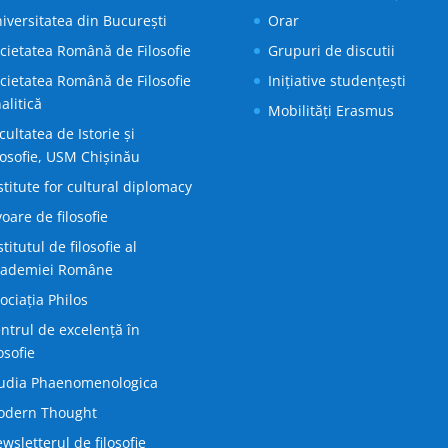
iversitatea din București
Orar
cietatea Română de Filosofie
Grupuri de discutii
cietatea Română de Filosofie
Inițiative studențești
alitică
Mobilități Erasmus
cultatea de Istorie și
losofie, USM Chișinău
stitute for cultural diplomacy
voare de filosofie
stitutul de filosofie al
cademiei Române
ociația Philos
ntrul de excelență în
losofie
udia Phaenomenologica
odern Thought
wsletterul de filosofie