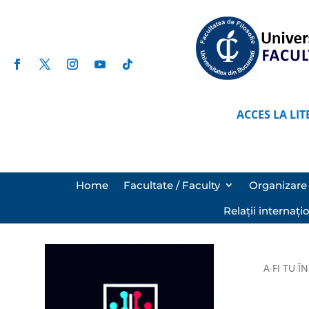
ACCES LA LIT
Home
Facultate / Faculty
Organizare 
Relații internați
A FI TU 