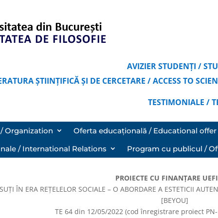
AVIZIER STUDENȚI / S
ERATURA ȘTIINȚIFICĂ ȘI DE CERCETARE / ACCESS TO SCI
TESTIMONIALE / 
/ Organization
Oferta educațională / Educational offer
onale / International Relations
Program cu publicul / Of
PROIECTE CU FINANȚARE UEFI
ÎNSUȚI ÎN ERA REȚELELOR SOCIALE – O ABORDARE A ESTETICII AUTE
[BEYOU]
TE 64 din 12/05/2022 (cod înregistrare proiect PN-