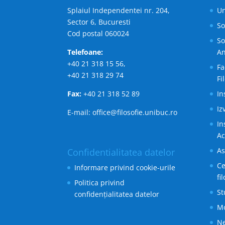
Splaiul Independentei nr. 204,
Un
Sector 6, Bucuresti
So
Cod postal 060024
So
Telefoane:
An
+40 21 318 15 56,
Fa
+40 21 318 29 74
Fi
Fax:
+40 21 318 52 89
In
Iz
E-mail: office@filosofie.unibuc.ro
In
A
As
Confidentialitatea datelor
Ce
Informare privind cookie-urile
fi
Politica privind
St
confidențialitatea datelor
M
Ne